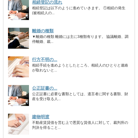
相続登記の流れ
相続登記は以下のように進めていきます。 ①相続の発生
(被相続人の...
離婚の種類
▼離婚の種類 離婚には主に3種類有ります。 協議離婚、調
停離婚、裁...
行方不明の...
相続手続を進めようとしたところ、相続人のひとりと連絡
が取れないと...
公正証書の...
公正証書に必要な書類としては、遺言者に関する書類、財
産を受け取る人...
建物明渡
不動産賃貸借を営む上で悪質な賃借人に対して、裁判所の
判決を得ること...