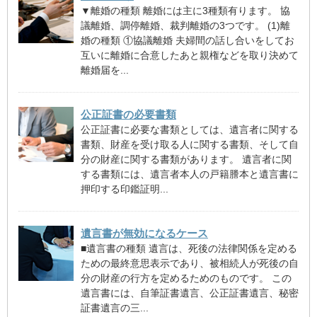
▼離婚の種類 離婚には主に3種類有ります。 協
議離婚、調停離婚、裁判離婚の3つです。 (1)離
婚の種類 ①協議離婚 夫婦間の話し合いをしてお
互いに離婚に合意したあと親権などを取り決めて
離婚届を...
公正証書の必要書類
公正証書に必要な書類としては、遺言者に関する
書類、財産を受け取る人に関する書類、そして自
分の財産に関する書類があります。 遺言者に関
する書類には、遺言者本人の戸籍謄本と遺言書に
押印する印鑑証明...
遺言書が無効になるケース
■遺言書の種類 遺言は、死後の法律関係を定める
ための最終意思表示であり、被相続人が死後の自
分の財産の行方を定めるためのものです。 この
遺言書には、自筆証書遺言、公正証書遺言、秘密
証書遺言の三...