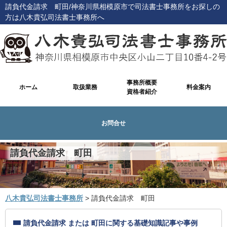
請負代金請求 町田/神奈川県相模原市で司法書士事務所をお探しの
方は八木貴弘司法書士事務所へ
事務所概要
ホーム
取扱業務
料金案内
資格者紹介
お問合せ
請負代金請求 町田
八木貴弘司法書士事務所
>
請負代金請求 町田
請負代金請求 または 町田に関する基礎知識記事や事例