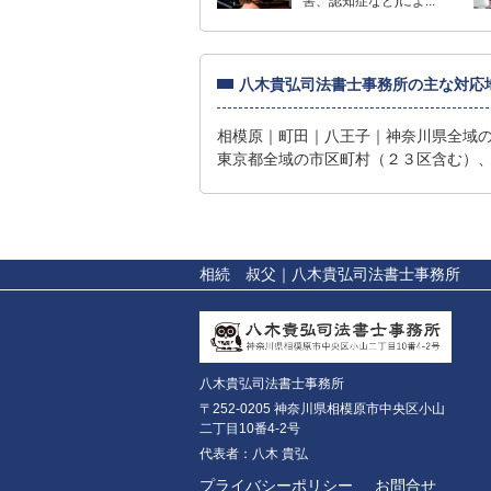
害、認知症など)によ...
八木貴弘司法書士事務所の主な対応
相模原｜町田｜八王子｜神奈川県全域
東京都全域の市区町村（２３区含む）
相続 叔父
｜八木貴弘司法書士事務所
八木貴弘司法書士事務所
〒252-0205 神奈川県相模原市中央区小山
二丁目10番4-2号
代表者：八木 貴弘
プライバシーポリシー
お問合せ