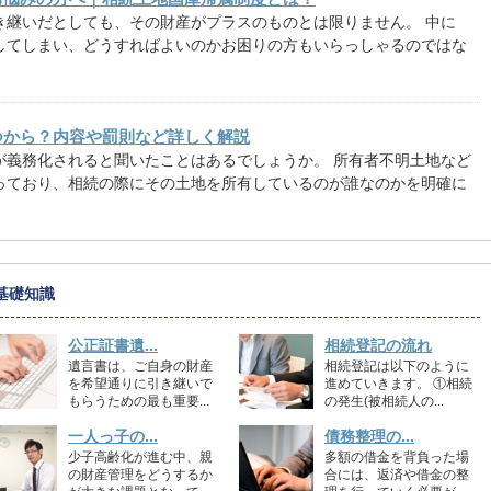
き継いだとしても、その財産がプラスのものとは限りません。 中に
してしまい、どうすればよいのかお困りの方もいらっしゃるのではな
つから？内容や罰則など詳しく解説
が義務化されると聞いたことはあるでしょうか。 所有者不明土地など
っており、相続の際にその土地を所有しているのが誰なのかを明確に
基礎知識
公正証書遺...
相続登記の流れ
遺言書は、ご自身の財産
相続登記は以下のように
を希望通りに引き継いで
進めていきます。 ①相続
もらうための最も重要...
の発生(被相続人の...
一人っ子の...
債務整理の...
少子高齢化が進む中、親
多額の借金を背負った場
の財産管理をどうするか
合には、返済や借金の整