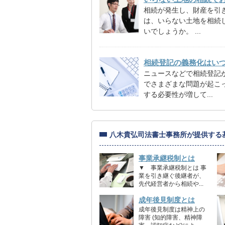
相続が発生し、財産を引
は、いらない土地を相続
いでしょうか。 ...
相続登記の義務化はい
ニュースなどで相続登記
でさまざまな問題が起こ
する必要性が増して...
八木貴弘司法書士事務所が提供する
事業承継税制とは
▼ 事業承継税制とは 事
業を引き継ぐ後継者が、
先代経営者から相続や...
成年後見制度とは
成年後見制度は精神上の
障害 (知的障害、精神障