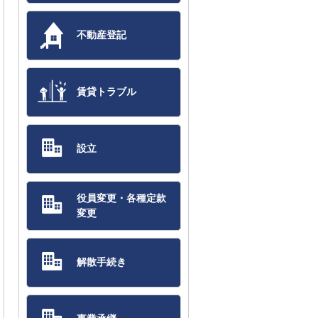
不動産登記
賃貸トラブル
設立
役員変更・各種定款
変更
解散手続き