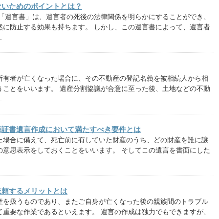
ないためのポイントとは？
 「遺言書」は、遺言者の死後の法律関係を明らかにすることができ、
然に防止する効果も持ちます。 しかし、この遺言書によって、遺言者
.
所有者が亡くなった場合に、その不動産の登記名義を被相続人から相
うことをいいます。 遺産分割協議が合意に至った後、土地などの不動
.
筆証書遺言作成において満たすべき要件とは
た場合に備えて、死亡前に有していた財産のうち、どの財産を誰に譲
の意思表示をしておくことをいいます。 そしてこの遺言を書面にした
依頼するメリットとは
産を扱うものであり、またご自身が亡くなった後の親族間のトラブル
て重要な作業であるといえます。 遺言の作成は独力でもできますが、