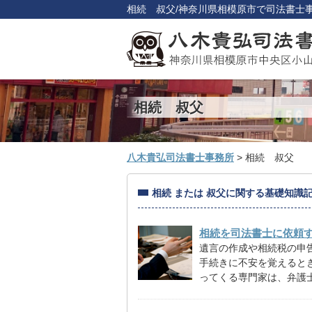
相続 叔父/神奈川県相模原市で司法書士
相続 叔父
八木貴弘司法書士事務所
>
相続 叔父
相続 または 叔父に関する基礎知識
相続を司法書士に依頼
遺言の作成や相続税の申
手続きに不安を覚えると
ってくる専門家は、弁護士や