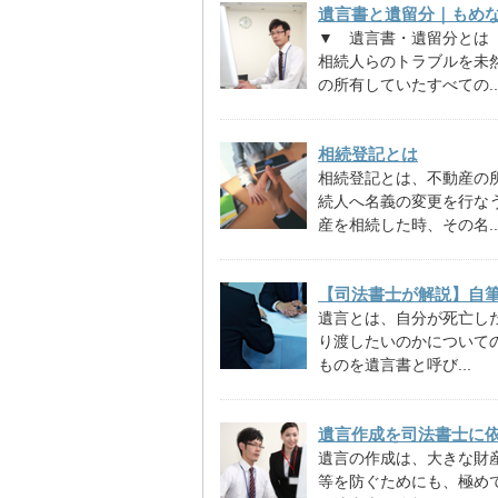
遺言書と遺留分｜もめ
▼ 遺言書・遺留分とは
相続人らのトラブルを未
の所有していたすべての..
相続登記とは
相続登記とは、不動産の
続人へ名義の変更を行な
産を相続した時、その名..
【司法書士が解説】自
遺言とは、自分が死亡し
り渡したいのかについて
ものを遺言書と呼び...
遺言作成を司法書士に
遺言の作成は、大きな財
等を防ぐためにも、極め