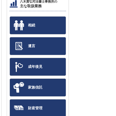
八木貴弘司法書士事務所の
主な取扱業務
相続
遺言
成年後見
家族信託
財産管理