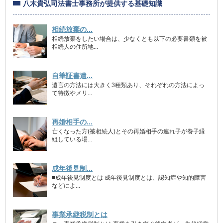
八木貴弘司法書士事務所が提供する基礎知識
相続放棄の...
相続放棄をしたい場合は、少なくとも以下の必要書類を被
相続人の住所地...
自筆証書遺...
遺言の方法には大きく3種類あり、それぞれの方法によっ
て特徴やメリ...
再婚相手の...
亡くなった方(被相続人)とその再婚相手の連れ子が養子縁
組している場...
成年後見制...
■成年後見制度とは 成年後見制度とは、認知症や知的障害
などによ...
事業承継税制とは