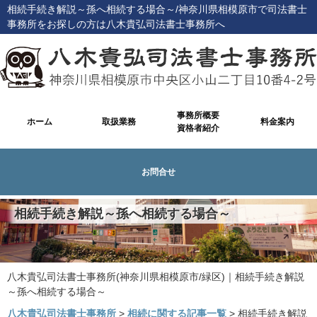
相続手続き解説～孫へ相続する場合～/神奈川県相模原市で司法書士
事務所をお探しの方は八木貴弘司法書士事務所へ
事務所概要
ホーム
取扱業務
料金案内
資格者紹介
お問合せ
相続手続き解説～孫へ相続する場合～
八木貴弘司法書士事務所(神奈川県相模原市/緑区)｜相続手続き解説
～孫へ相続する場合～
八木貴弘司法書士事務所
>
相続に関する記事一覧
>
相続手続き解説