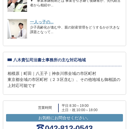
▼ 事業承継税制とは 事業を引き継ぐ後継者が、先代経営
者から相続や...
一人っ子の...
少子高齢化が進む中、親の財産管理をどうするかが大きな
課題となって...
八木貴弘司法書士事務所の主な対応地域
相模原｜町田｜八王子｜神奈川県全域の市区町村
東京都全域の市区町村（２３区含む）、その他地域も御相談の
上対応可能です
平日 8:30～19:00
営業時間
土日・祝 10:00～18:00
お気軽にお問合せください。
042-812-0543