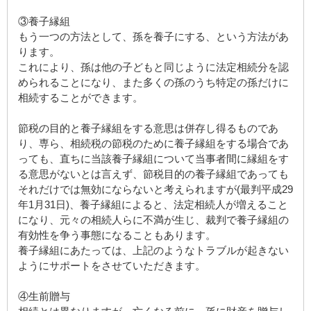
③養子縁組
もう一つの方法として、孫を養子にする、という方法があ
ります。
これにより、孫は他の子どもと同じように法定相続分を認
められることになり、また多くの孫のうち特定の孫だけに
相続することができます。
節税の目的と養子縁組をする意思は併存し得るものであ
り、専ら、相続税の節税のために養子縁組をする場合であ
っても、直ちに当該養子縁組について当事者間に縁組をす
る意思がないとは言えず、節税目的の養子縁組であっても
それだけでは無効にならないと考えられますが(最判平成29
年1月31日)、養子縁組によると、法定相続人が増えること
になり、元々の相続人らに不満が生じ、裁判で養子縁組の
有効性を争う事態になることもあります。
養子縁組にあたっては、上記のようなトラブルが起きない
ようにサポートをさせていただきます。
④生前贈与